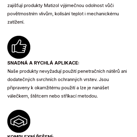
zajišťují produkty Matizol výjimečnou odolnost vůči
povětrnostním vlivům, kolísání teplot i mechanickému
zatížení.
SNADNÁ A RYCHLÁ APLIKACE:
Naše produkty nevyžadují použití penetračních nátěrů ani
dodatečných svrchních ochranných vrstev. Jsou
připraveny k okamžitému použití a lze je nanášet
válečkem, štětcem nebo stříkací metodou.
KOMPLEXNÍ ŘEŠENÍ: