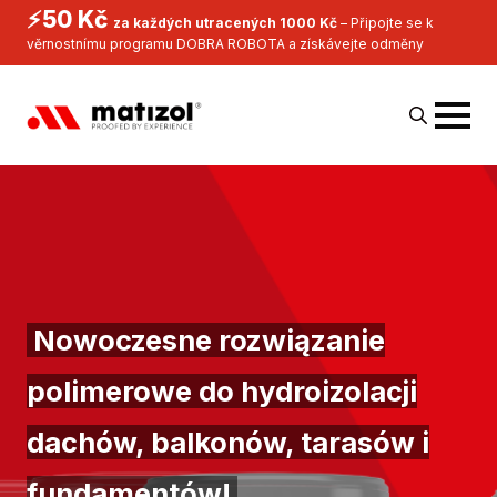
⚡50 Kč
za každých utracených 1000 Kč
– Připojte se k
věrnostnímu programu DOBRA ROBOTA a získávejte odměny
Search
for:
Nowoczesne rozwiązanie
polimerowe do hydroizolacji
dachów, balkonów, tarasów i
fundamentów!