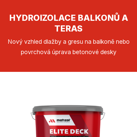
HYDROIZOLACE BALKONŮ A
TERAS
Nový vzhled dlažby a gresu na balkoně nebo
povrchová úprava betonové desky