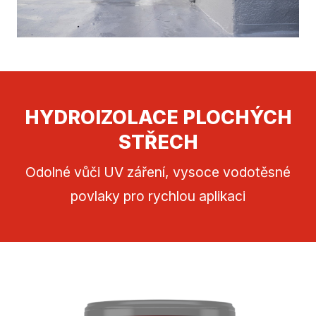
HYDROIZOLACE PLOCHÝCH
STŘECH
Odolné vůči UV záření, vysoce vodotěsné
povlaky pro rychlou aplikaci