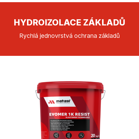
HYDROIZOLACE ZÁKLADŮ
Rychlá jednovrstvá ochrana základů