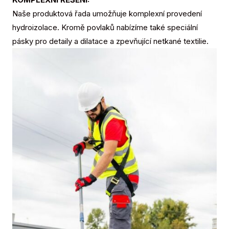
Naše produktová řada umožňuje komplexní provedení
hydroizolace. Kromě povlaků nabízíme také speciální
pásky pro detaily a dilatace a zpevňující netkané textilie.