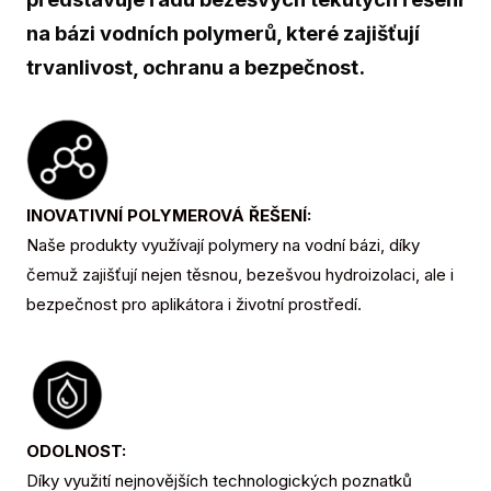
na bázi vodních polymerů, které zajišťují
trvanlivost, ochranu a bezpečnost.
INOVATIVNÍ POLYMEROVÁ ŘEŠENÍ:
Naše produkty využívají polymery na vodní bázi, díky
čemuž zajišťují nejen těsnou, bezešvou hydroizolaci, ale i
bezpečnost pro aplikátora i životní prostředí.
ODOLNOST:
Díky využití nejnovějších technologických poznatků