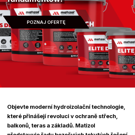
POZNAJ OFERTĘ
Objevte moderní hydroizolační technologie,
které přinášejí revoluci v ochraně střech,
balkonů, teras a základů. Matizol
představuje řadu bezešvých tekutých řešení