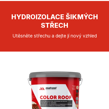
HYDROIZOLACE ŠIKMÝCH
STŘECH
Utěsněte střechu a dejte jí nový vzhled