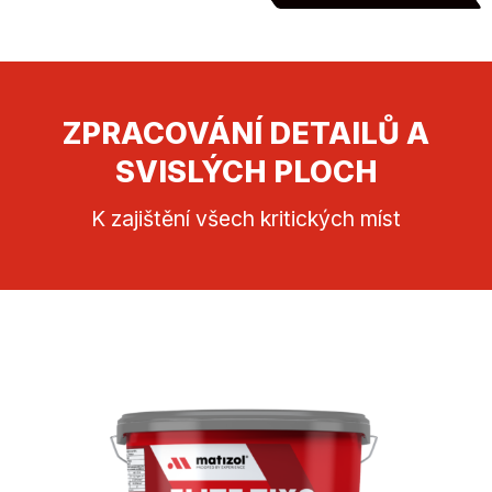
ZPRACOVÁNÍ DETAILŮ A
SVISLÝCH PLOCH
K zajištění všech kritických míst