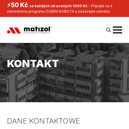
⚡50 Kč
za každých utracených 1000 Kč
– Připojte se k
věrnostnímu programu DOBRA ROBOTA a získávejte odměny
Search
for:
KONTAKT
DANE KONTAKTOWE