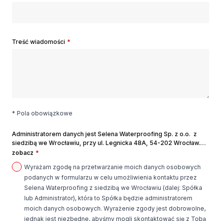
Treść wiadomości
*
* Pola obowiązkowe
Administratorem danych jest Selena Waterproofing Sp. z o.o. z
siedzibą we Wrocławiu, przy ul. Legnicka 48A, 54-202 Wrocław.
Twoje dane osobowe przetwarzamy w celu przedstawienia oferty
zobacz
*
oraz realizowania naszych prawnie uzasadnionych interesów
Wyrażam zgodę na przetwarzanie moich danych osobowych
opisanych Polityce prywatności. Wyrażone zgody możesz w
podanych w formularzu w celu umożliwienia kontaktu przez
każdej chwili wycofać. Masz prawo dostępu do treści swoich
danych oraz prawo ich sprostowania, usunięcia, ograniczenia
Selena Waterproofing z siedzibą we Wrocławiu (dalej: Spółka
przetwarzania, prawo do sprzeciwu wobec przetwarzania, prawo
lub Administrator), która to Spółka będzie administratorem
do przenoszenia danych, a także prawo do wniesienia skargi do
moich danych osobowych. Wyrażenie zgody jest dobrowolne,
Prezesa Urzędu Ochrony Danych Osobowych. Szczegółowe
jednak jest niezbędne, abyśmy mogli skontaktować się z Tobą