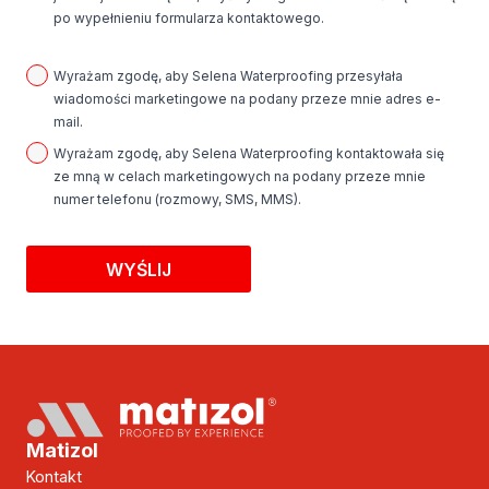
informacje dotyczące przetwarzania danych osobowych znajdują
po wypełnieniu formularza kontaktowego.
się w Polityce Prywatności. Zawsze możesz skontaktować się z
nami poprzez e-mail:
rodo@selena.com
Zgody
Wyrażam zgodę, aby Selena Waterproofing przesyłała
wiadomości marketingowe na podany przeze mnie adres e-
mail.
Wyrażam zgodę, aby Selena Waterproofing kontaktowała się
ze mną w celach marketingowych na podany przeze mnie
numer telefonu (rozmowy, SMS, MMS).
WYŚLIJ
Matizol
Kontakt