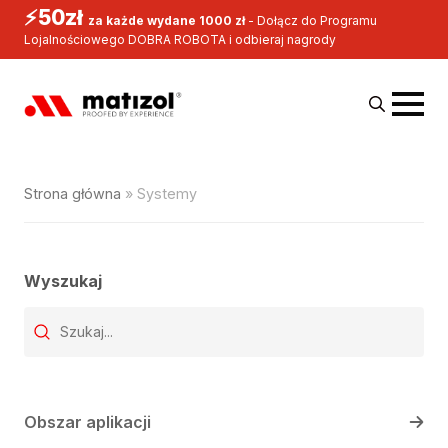
⚡50zł
za każde wydane 1000 zł
- Dołącz do Programu
Lojalnościowego DOBRA ROBOTA i odbieraj nagrody
Systemy
Search
for:
Strona główna
»
Systemy
Wyszukaj
Wyszukaj produkt
Search content
Obszar aplikacji