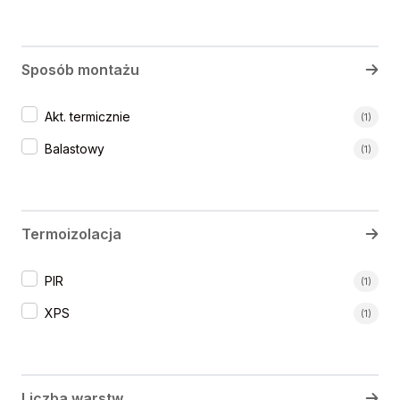
Sposób montażu
Sposób montażu
Akt. termicznie
(1)
Balastowy
(1)
Termoizolacja
Termoizolacja
PIR
(1)
XPS
(1)
Liczba warstw