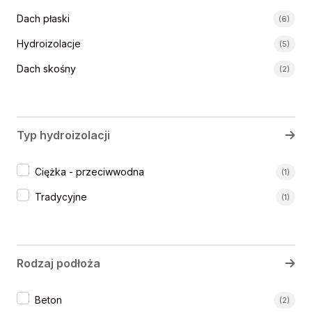
Kategorie systemów
Dach płaski
(6)
Hydroizolacje
(5)
Dach skośny
(2)
Typ hydroizolacji
Typy hydroizolacji
Ciężka - przeciwwodna
(1)
Tradycyjne
(1)
Rodzaj podłoża
Rodzaj podłoża
Beton
(2)