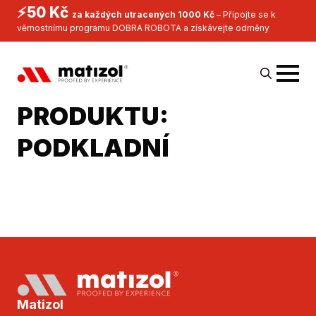
⚡50 Kč
za každých utracených 1000 Kč
– Připojte se k
věrnostnímu programu DOBRA ROBOTA a získávejte odměny
KATEGORIA
Search
PRODUKTU:
for:
PODKLADNÍ
Matizol