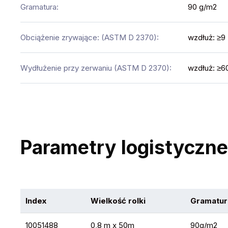
Gramatura:
90 g/m2
Obciążenie zrywające: (ASTM D 2370):
wzdłuż: ≥9
Wydłużenie przy zerwaniu (ASTM D 2370):
wzdłuż: ≥6
Parametry logistyczne
Index
Wielkość rolki
Gramatur
10051488
0,8 m x 50m
90g/m2