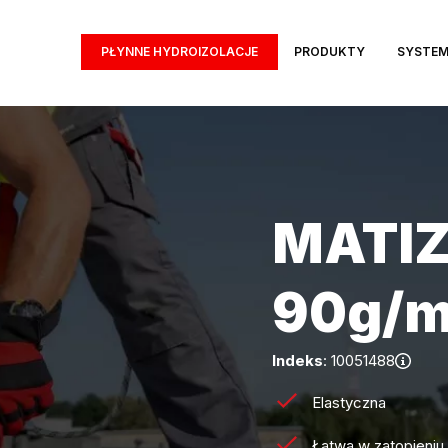
PŁYNNE HYDROIZOLACJE
PRODUKTY
SYSTE
MATIZ
90g/
Indeks
: 10051488
Elastyczna
Łatwa w zatopieniu