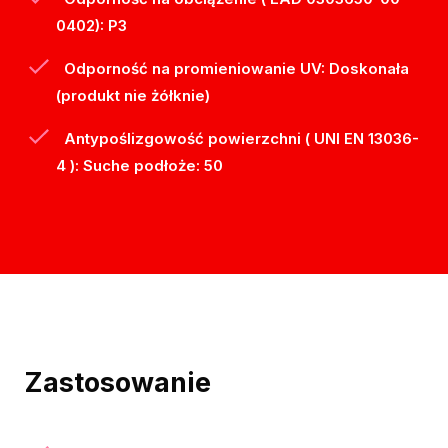
0402): P3
Odporność na promieniowanie UV: Doskonała
(produkt nie żółknie)
Antypoślizgowość powierzchni ( UNI EN 13036-
4 ): Suche podłoże: 50
Zastosowanie