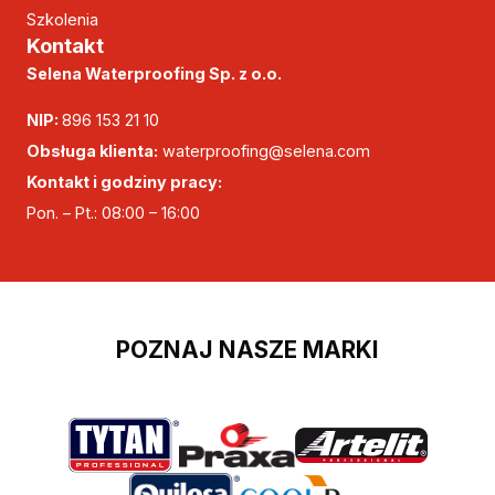
Szkolenia
Kontakt
Selena Waterproofing Sp. z o.o.
NIP:
896 153 21 10
Obsługa klienta:
waterproofing@selena.com
Kontakt i godziny pracy:
Pon. – Pt.: 08:00 – 16:00
POZNAJ NASZE MARKI