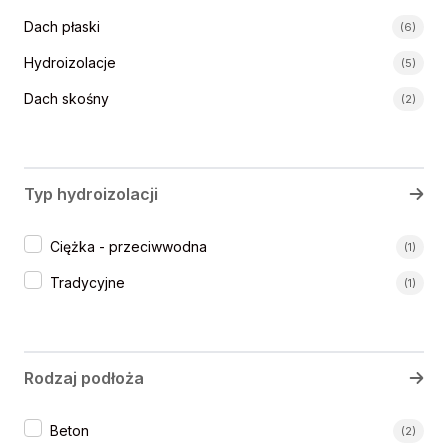
Kategorie systemów
Dach płaski
(6)
Hydroizolacje
(5)
Dach skośny
(2)
Typ hydroizolacji
Typy hydroizolacji
Ciężka - przeciwwodna
(1)
Tradycyjne
(1)
Rodzaj podłoża
Rodzaj podłoża
Beton
(2)