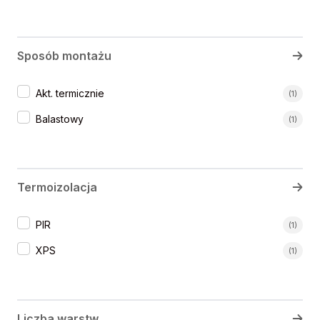
Sposób montażu
Sposób montażu
Akt. termicznie
(1)
Balastowy
(1)
Termoizolacja
Termoizolacja
PIR
(1)
XPS
(1)
Liczba warstw