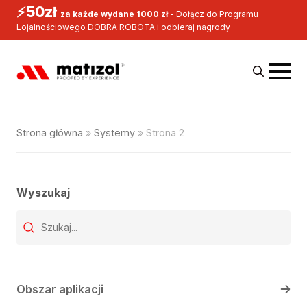
⚡50zł
za każde wydane 1000 zł
- Dołącz do Programu
Lojalnościowego DOBRA ROBOTA i odbieraj nagrody
Systemy
Search
for:
Strona główna
»
Systemy
»
Strona 2
Wyszukaj
Wyszukaj produkt
Search content
Obszar aplikacji