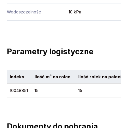
Wodoszczelność
10 kPa
Parametry logistyczne
Indeks
Ilość m² na rolce
Ilość rolek na palecie
10048851
15
15
Dokumenty do pobrania