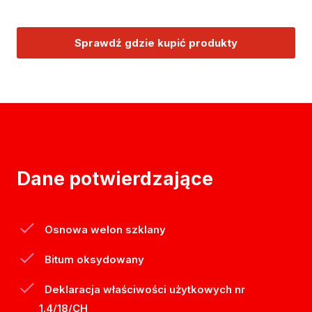
Sprawdź gdzie kupić produkty
Dane potwierdzające
Osnowa welon szklany
Bitum oksydowany
Deklaracja właściwości użytkowych nr
1.4/18/CH