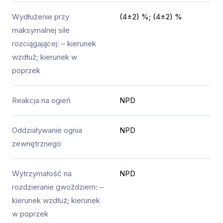
Wydłużenie przy
(4±2) %; (4±2) %
maksymalnej sile
rozciągającej: – kierunek
wzdłuż; kierunek w
poprzek
Reakcja na ogień
NPD
Oddziaływanie ognia
NPD
zewnętrznego
Wytrzymałość na
NPD
rozdzieranie gwoździem: –
kierunek wzdłuż; kierunek
w poprzek