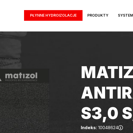
PŁYNNE HYDROIZOLACJE
PRODUKTY
SYSTE
MATIZ
ANTI
S3,0 S
Indeks
: 10048624