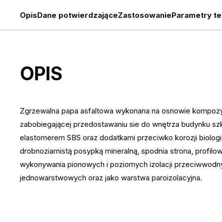
Opis
Dane potwierdzające
Zastosowanie
Parametry te
OPIS
Zgrzewalna papa asfaltowa wykonana na osnowie kompozyto
zabobiegającej przedostawaniu sie do wnętrza budynku szk
elastomerem SBS oraz dodatkami przeciwko korozji biologicz
drobnoziarnistą posypką mineralną, spodnia strona, profil
wykonywania pionowych i poziomych izolacji przeciwwodnyc
jednowarstwowych oraz jako warstwa paroizolacyjna.