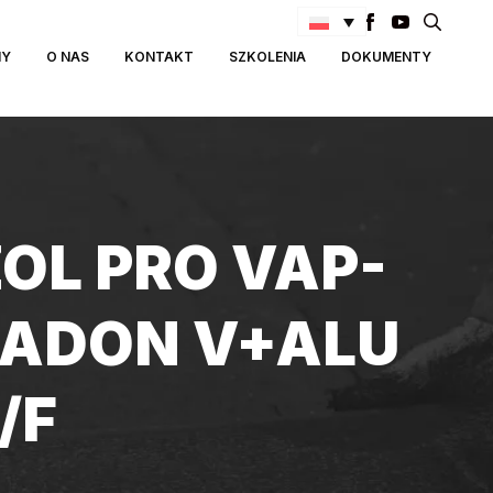
Search
MY
O NAS
KONTAKT
SZKOLENIA
DOKUMENTY
for:
OL PRO VAP-
RADON V+ALU
/F