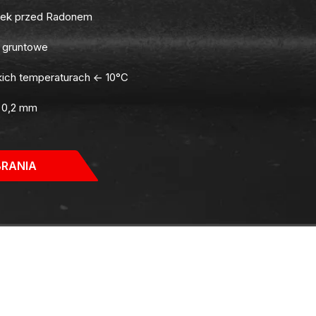
nek przed Radonem
 gruntowe
kich temperaturach <- 10°C
 0,2 mm
BRANIA