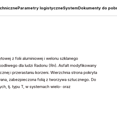
chniczne
Parametry logistyczne
System
Dokumenty do pobr
wej z folii aluminiowej i welonu szklanego
odliwego dla ludzi Radonu (Rn). Asfalt modyfikowany
nej i przerastaniu korzeni. Wierzchnia strona pokryta
owana, zabezpieczona folią z tworzywa sztucznego. Do
h, tj. typu T, w systemach wielo- oraz