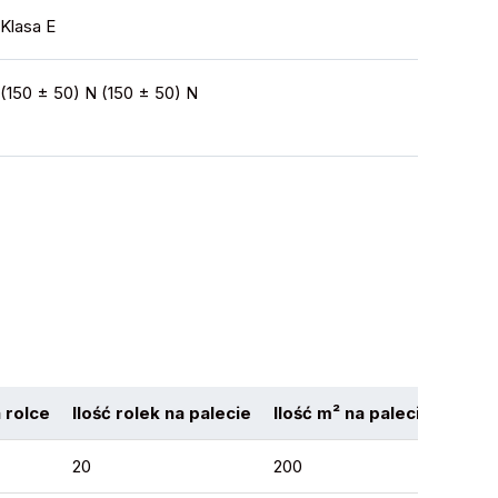
Klasa E
(150 ± 50) N (150 ± 50) N
a rolce
Ilość rolek na palecie
Ilość m² na palecie
20
200