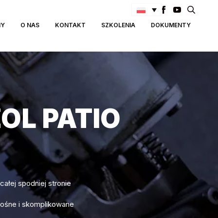
Search
MY
O NAS
KONTAKT
SZKOLENIA
DOKUMENTY
for:
OL PATIO
całej spodniej stronie
kośne i skomplikowane