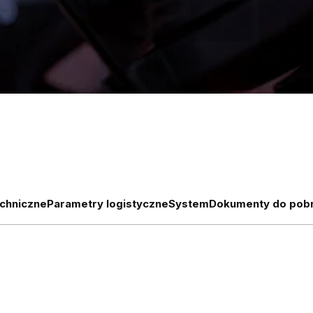
chniczne
Parametry logistyczne
System
Dokumenty do pobr