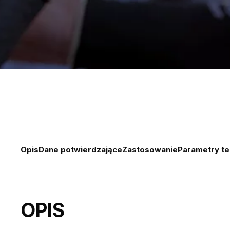
Opis
Dane potwierdzające
Zastosowanie
Parametry te
OPIS