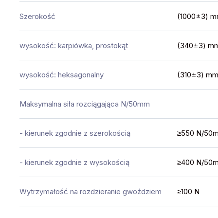
Szerokość
(1000±3) 
wysokość: karpiówka, prostokąt
(340±3) m
wysokość: heksagonalny
(310±3) m
Maksymalna siła rozciągająca N/50mm
- kierunek zgodnie z szerokością
≥550 N/50
- kierunek zgodnie z wysokością
≥400 N/50
Wytrzymałość na rozdzieranie gwoździem
≥100 N