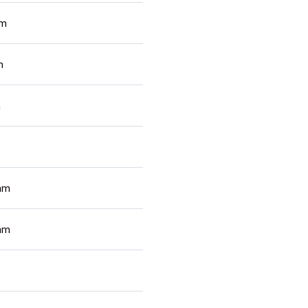
mm
m
m
mm
mm