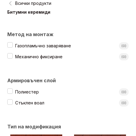
Всички продукти
Kategorie produktów
Битумни керемиди
Метод на монтаж
Sposoby montażu
Газопламъчно заваряване
(0)
Механично фиксиране
(0)
Армировъчен слой
Rodzaj osnowy
Полиестер
(0)
Стъклен воал
(0)
Тип на модификация