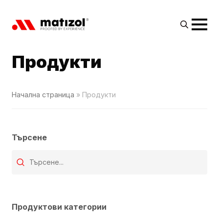
Search
for:
Продукти
Начална страница
»
Продукти
Търсене
Wyszukaj produkt
Search content
Продуктови категории