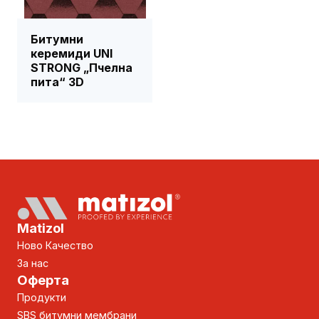
Битумни
керемиди UNI
STRONG „Пчелна
пита“ 3D
Matizol
Ново Качество
За нас
Оферта
Продукти
SBS битумни мембрани