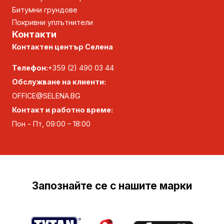
Битумни грундове
Покривни уплътнители
Контакти
Контактен център Селена
Телефон:
+359 (2) 490 03 44
Обслужване на клиенти:
OFFICE@SELENA.BG
Контакт и работно време:
Пон - Пт, 09:00 – 18:00
Запознайте се с нашите марки